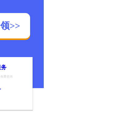
领>>
服务
程免费咨询
务
业