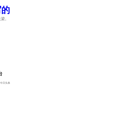
写的
大梁。
台
今日头条