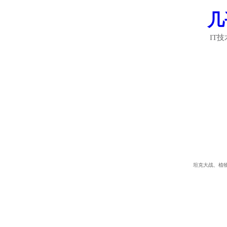
几
IT
坦克大战、植物大