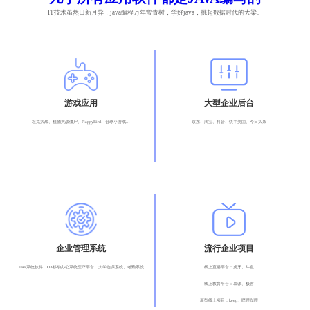
IT技术虽然日新月异，java编程万年常青树，学好java，挑起数据时代的大梁。
游戏应用
大型企业后台
坦克大战、植物大战僵尸、FlappyBird、台球小游戏...
京东、淘宝、抖音、快手美团、今日头条
企业管理系统
流行企业项目
ERP系统软件、OA移动办公系统医疗平台、大学选课系统、考勤系统
线上直播平台：虎牙、斗鱼
线上教育平台：慕课、极客
新型线上项目：keep、哔哩哔哩