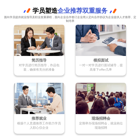
学员塑造
企业推荐双重服务
面向学员提供就业指导及职业发展课程，面向企业合作签订企业用人定向合作协议为企业提供人才推荐、定
制培养
简历指导
模拟面试
对学员进行简历指导，作品包
一对一对学员进行面试辅导，提
装，确保有充分的准备
高拿下offer几率
推荐就业
现场招聘会
根据个人意愿推荐工作助力学员
定期举办现场招聘会，就业岗位
入职心仪企业
现场招聘